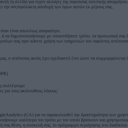
ά αυτή τη σελίδα για τυχόν αλλαγές της παρούσας πολιτικής απορρήτ
νει την ανεπιφύλακτη αποδοχή των όρων αυτών εκ μέρους σας.
όταν είναι απολύτως απαραίτητο.
ε, ή να δημοσιοποιήσουμε με οποιονδήποτε τρόπο, τα προσωπικά σας 
γονέων σας πριν κάνετε χρήση των υπηρεσιών του παρόντος ιστότοπο
μας, ο ιστότοπος αυτός έχει σχεδιαστεί έτσι ώστε να συμμορφώνετα
DPR)
ις συλλέγουμε
ες για τους ακόλουθους λόγους:
oogleAnalytics (GA) για να παρακολουθεί την δραστηριότητα των χρη
νοήσουμε καλύτερα τον τρόπο με τον οποίο βρίσκουν και χρησιμοποιού
σας θέση, η συσκευή σας, το πρόγραμμα περιήγησης στο διαδίκτυο κ