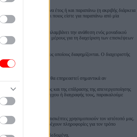
ς, μερικές φορές για ένα έτος ή και παραπάνω (η ακριβής διάρκεια
ως χρειάζεται να γνωρίζει ποιος είστε για παραπάνω από μία
ον επισκέπτεστε. Αυτό περιλαμβάνει την ανάθεση ενός μοναδικού
μοποιούν cookies πρώτου μέρους για τη διαχείριση των επισκέψεων
διάφορους ιστότοπους στους οποίους διαφημίζονται. Ο διαχειριστής
 λειτουργία του ιστοτόπου θα επηρεαστεί σημαντικά αν
που απενεργοποίησής τους και της επίδρασης της απενεργοποίησης
μβανομένου του τρόπου ελέγχου ή διαγραφής τους, παρακαλούμε
οφορίες για το πώς οι επισκέπτες χρησιμοποιούν τον ιστότοπό μας.
πρόσβασης, ενώ επίσης παρέχουν πληροφορίες για τον τρόπο
δεν περιέχουν προσωπικά δεδομένα.