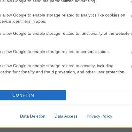
to allow Google to send me personalized advertising.
 σχετικά με τον ιστοτόπό μας μεταφέρονται και αποθηκεύονται στους
ytics, παρακαλούμε κάντε κλικ στο https://support.google.com/analy
o allow Google to enable storage related to analytics like cookies on
oogleAnalytics κάνοντας κλικ στο https://tools.go ogle.com/dlpa g
evice identifiers in apps.
 δεν θα καταμετρείται, ούτε θα χρησιμοποιείται στα στατιστικά στοι
επηρεαστεί.
o allow Google to enable storage related to functionality of the website
tion κλπ)
αν παρακολουθείτε στον ιστότοπό μας βίντεο τα οποία μας παρέχουν 
o allow Google to enable storage related to personalization.
να δείτε τα ενσωματωμένα βίντεο από τον ιστότοπό μας.
o allow Google to enable storage related to security, including
 στη συσκευή σας αν επιλέξετε να μοιραστείτε υλικό από τον ιστότο
cation functionality and fraud prevention, and other user protection.
are) δεν θα είναι διαθέσιμη.
CONFIRM
τότοπου και του προγράμματος περιήγησής σας, είναι κρυπτογραφημ
Data Deletion
Data Access
Privacy Policy
οσωπικών δεδομένων για εμάς. Αυτοί οι φορείς έχουν επιλεγεί προσ