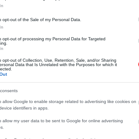
In
ς της συσκευής σας ακόμα και αφότου κλείσει το πρόγραμμα πλοήγηση
ookies χρησιμοποιούνται όταν ο διαχειριστής του ιστοτόπου ενδεχομέν
o opt-out of the Sale of my Personal Data.
ις σας ως προς την παραμετροποίηση του ιστοτόπου).
In
και/ή στο σκληρό δίσκο της συσκευής σας από τον ιστότοπο τον οποί
οήγησής σας στον ιστότοπο. Οι διαχειριστές ιστοτόπων συχνά χρησι
to opt-out of processing my Personal Data for Targeted
ing.
In
χ. κοινωνικά δίκτυα, για να παρακολουθούν τις επισκέψεις σας στους 
o opt-out of Collection, Use, Retention, Sale, and/or Sharing
ersonal Data that Is Unrelated with the Purposes for which it
lected.
Out
ε την εμπειρία της χρήσης του ιστοτόπου από τους επισκέπτες του. Η
ρησιμοποιούμε σε αυτόν τον ιστότοπο, συμπεριλαμβανομένου του τρό
consents
ρίες για τον τρόπο διαχείρισης ορισμένων τύπων cookies, συμπεριλα
o allow Google to enable storage related to advertising like cookies on
evice identifiers in apps.
αταγραφής απόδοσης που μας επιτρέπουν να συλλέγουμε ανώνυμες πληρ
o allow my user data to be sent to Google for online advertising
ισκέπτες χρησιμοποιούν τον ιστότοπο, την ώρα και τη διάρκεια της 
s.
οποίο λειτουργεί ο ιστότοπός μας. Είναι ανώνυμες πληροφορίες και 