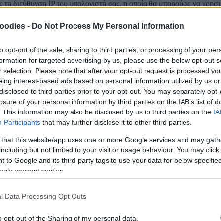
τη διεύθυνση IP του υπολογιστή σας, η οποία θα μπορούσε να χρησιμ
επεξεργασίας δεδομένων ο οποίος είναι συμβατός με τις επιταγές της
oodies -
Do Not Process My Personal Information
ώντας φόρμα επικοινωνίας ή κάποιο σύνδεσμο του ηλεκτρονικού μας 
to opt-out of the sale, sharing to third parties, or processing of your per
θεί σε επεξεργασία από οποιονδήποτε τρίτο φορέα επεξεργασίας δεδο
 σταλούν με ένα μήνυμα ηλεκτρονικού ταχυδρομείου μέσω του πρωτο
formation for targeted advertising by us, please use the below opt-out s
γνωστό και ως SSL), που σημαίνει ότι το περιεχόμενο ηλεκτρονικού
r selection. Please note that after your opt-out request is processed y
τογραφείται από τους τοπικούς μας υπολογιστές και συσκευές.
eing interest-based ads based on personal information utilized by us or
disclosed to third parties prior to your opt-out. You may separately opt-
losure of your personal information by third parties on the IAB’s list of
τελείται αποκλειστικά από μια σειρά πληροφοριών σε μορφή κειμένο
. This information may also be disclosed by us to third parties on the
IA
καθ’ όλη τη διάρκεια της επίσκεψής σας, είτε μερικές φορές για μεγα
Participants
that may further disclose it to other third parties.
τους άλλους επισκέπτες του ίδιου ιστοτόπου ή θυμούνται ορισμένα πρ
ς χρήστη τους.
 that this website/app uses one or more Google services and may gath
ιέχει ορισμένες ανώνυμες πληροφορίες. Ένα cookie συνήθως περιέχει
including but not limited to your visit or usage behaviour. You may click 
αίως παραχθέντα μοναδικού αριθμού).
 to Google and its third-party tags to use your data for below specifi
ogle consent section.
ιστότοποι περιγράφονται παρακάτω
l Data Processing Opt Outs
kies του προγράμματος πλοήγησης της συσκευής σας μόνο κατά τη διά
o opt-out of the Sharing of my personal data.