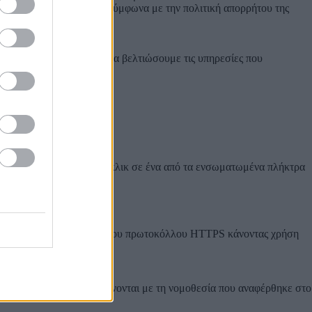
 διακομιστές της Google σύμφωνα με την πολιτική απορρήτου της
tics/answer/6004245
e/gaoptout?hl =en=GB
χεία που συλλέγουμε για να βελτιώσουμε τις υπηρεσίες που
ως εξωτερική υπηρεσία.
πό μας με αυτά, κάνοντας κλικ σε ένα από τα ενσωματωμένα πλήκτρα
ένη και μεταφέρεται μέσω του πρωτοκόλλου HTTPS κάνοντας χρήση
εκτικά ώστε να συμμορφώνονται με τη νομοθεσία που αναφέρθηκε στο