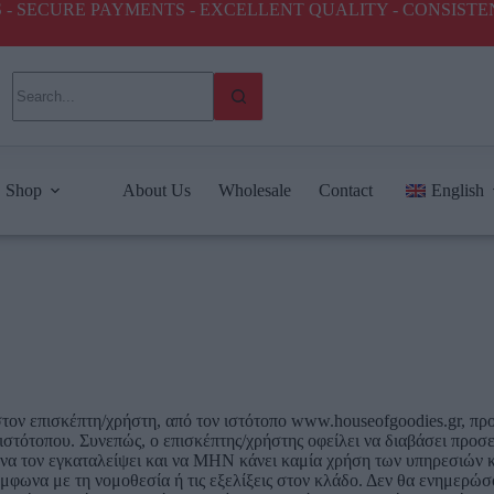
ICES - SECURE PAYMENTS - EXCELLENT QUALITY - CONSIST
Shop
About Us
Wholesale
Contact
English
τον επισκέπτη/χρήστη, από τον ιστότοπο www.houseofgoodies.gr, πρ
τοπου. Συνεπώς, ο επισκέπτης/χρήστης οφείλει να διαβάσει προσεκτ
 να τον εγκαταλείψει και να ΜΗΝ κάνει καμία χρήση των υπηρεσιών κ
φωνα με τη νομοθεσία ή τις εξελίξεις στον κλάδο. Δεν θα ενημερώσου