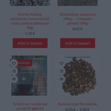
Κιστός Κρήτης
Κόλιανδρος τριμμένος
(αλαδανιά ή κουνούκλα)
100γρ – Coriander
cistus creticus labdanum
ground 100gr
30gr
0,65
€
1,10
€
Add to basket
Add to basket
οι φωτογραφίες είναι ενδεικτικές
οι φωτογραφίες είναι ενδεικτικές
Προσφορά
Κοπέλι με λουίζα και
Κουκιά ξερά Θεσσαλίας
μέντα 20 φάκελα
0,35
€
–
3,50
€