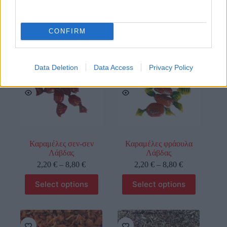
Select options
Select options
CONFIRM
οι φωτογραφίες είναι ενδεικτικές
οι φωτογραφίες είναι ενδεικτικές
Data Deletion
Data Access
Privacy Policy
Καραμέλες σεν-σεν
Καραμέλες φράουλα
Λάβδας
Λάβδας
2,20
€
–
8,80
€
2,20
€
–
8,80
€
Select options
Select options
οι φωτογραφίες είναι ενδεικτικές
οι φωτογραφίες είναι ενδεικτικές