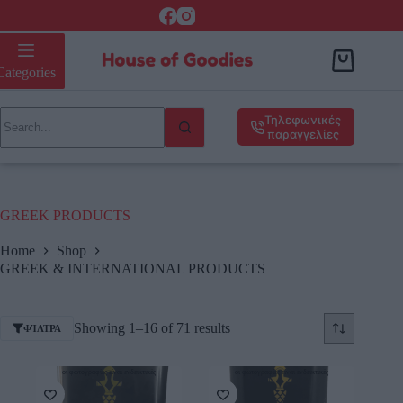
Categories
Τηλεφωνικές
παραγγελίες
GREEK PRODUCTS
Home
Shop
GREEK & INTERNATIONAL PRODUCTS
Showing 1–16 of 71 results
ΦΊΛΤΡΑ
οι φωτογραφίες είναι ενδεικτικές
οι φωτογραφίες είναι ενδεικτικές