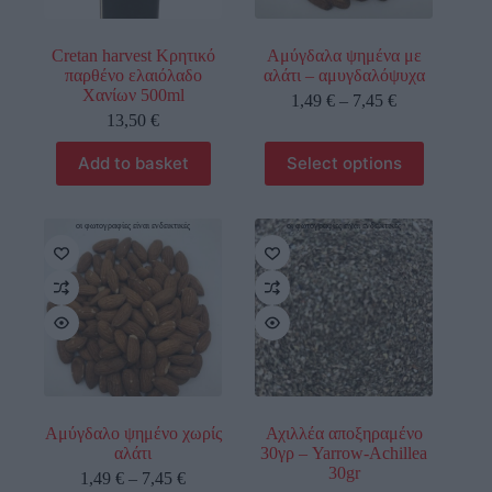
Cretan harvest Κρητικό
Αμύγδαλα ψημένα με
παρθένο ελαιόλαδο
αλάτι – αμυγδαλόψυχα
Χανίων 500ml
1,49
€
–
7,45
€
13,50
€
Add to basket
Select options
οι φωτογραφίες είναι ενδεικτικές
οι φωτογραφίες είναι ενδεικτικές
Αμύγδαλο ψημένο χωρίς
Αχιλλέα αποξηραμένο
αλάτι
30γρ – Yarrow-Achillea
30gr
1,49
€
–
7,45
€