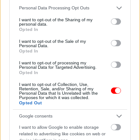
οι φωτογραφίες είναι ενδεικτικές
οι φωτογραφίες είναι ενδεικτικές
Please note that this website/app uses one or more Google
Personal Data Processing Opt Outs
services and may gather and store information including but
not limited to your visit or usage behaviour. You may click to
I want to opt-out of the Sharing of my
personal data.
grant or deny consent to Google and its third-party tags to
Opted In
use your data for below specified purposes in below Google
consent section.
I want to opt-out of the Sale of my
Personal Data.
Opted In
I want to opt-out of processing my
Θυμάρι – thyme 100gr
Ίντα βαλσάμικο ξίδι με
Personal Data for Targeted Advertising.
πετιμέζι Κρήτης 250ml
2,20
€
Opted In
3,50
€
I want to opt-out of Collection, Use,
Add to basket
Add to basket
Retention, Sale, and/or Sharing of my
Personal Data that Is Unrelated with the
Purposes for which it was collected.
Opted Out
οι φωτογραφίες είναι ενδεικτικές
οι φωτογραφίες είναι ενδεικτικές
Google consents
I want to allow Google to enable storage
related to advertising like cookies on web or