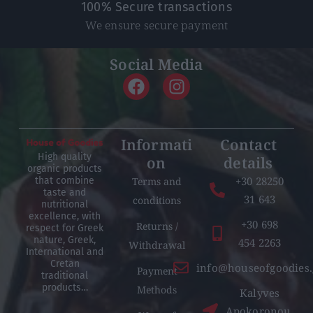
100% Secure transactions
We ensure secure payment
Social Media
Informati
Contact
High quality
on
details
organic products
+30 28250
Terms and
that combine
taste and
31 643
conditions
nutritional
excellence, with
+30 698
Returns /
respect for Greek
nature, Greek,
454 2263
Withdrawal
International and
Cretan
info@houseofgoodies.
Payment
traditional
products…
Methods
Kalyves
Apokoronou,