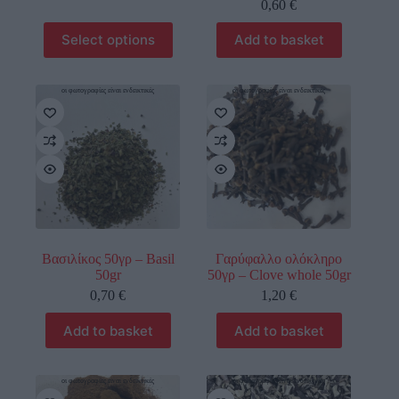
0,60
€
Select options
Add to basket
οι φωτογραφίες είναι ενδεικτικές
οι φωτογραφίες είναι ενδεικτικές
Βασιλίκος 50γρ – Basil
Γαρύφαλλο ολόκληρο
50gr
50γρ – Clove whole 50gr
0,70
€
1,20
€
Add to basket
Add to basket
οι φωτογραφίες είναι ενδεικτικές
οι φωτογραφίες είναι ενδεικτικές