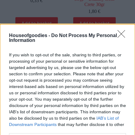
0,35
€
Crete 30gr
1,80
€
Add to basket
Add to basket
Houseofgoodies -
Do Not Process My Personal
Information
οι φωτογραφίες είναι ενδεικτικές
οι φωτογραφίες είναι ενδεικτικές
If you wish to opt-out of the sale, sharing to third parties, or
processing of your personal or sensitive information for
targeted advertising by us, please use the below opt-out
section to confirm your selection. Please note that after your
opt-out request is processed you may continue seeing
interest-based ads based on personal information utilized by
us or personal information disclosed to third parties prior to
Ελιά φύλλο 30γρ – olive
Εστραγκόν-Τάραγκον
your opt-out. You may separately opt-out of the further
leaves 30gr
30γρ – Tarragon 30gr
disclosure of your personal information by third parties on the
0,36
€
1,50
€
IAB’s list of downstream participants. This information may
also be disclosed by us to third parties on the
IAB’s List of
Add to basket
Add to basket
Downstream Participants
that may further disclose it to other
third parties.