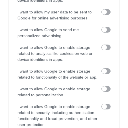
device identifiers in apps.
I want to allow my user data to be sent to
Google for online advertising purposes.
Καραμέλα βουτύρου
Καραμέλα κανέλας
χωρίς ζάχαρη
Λάβδας
I want to allow Google to send me
2,20
€
–
8,80
€
2,20
€
–
8,80
€
personalized advertising.
Select options
Select options
I want to allow Google to enable storage
related to analytics like cookies on web or
device identifiers in apps.
οι φωτογραφίες είναι ενδεικτικές
οι φωτογραφίες είναι ενδεικτικές
I want to allow Google to enable storage
related to functionality of the website or app.
I want to allow Google to enable storage
related to personalization.
I want to allow Google to enable storage
related to security, including authentication
Καραμέλα μέντα Λάβδας
Καραμέλες ευκάλυπτου
functionality and fraud prevention, and other
Tulip
2,20
€
–
8,80
€
user protection.
2,20
€
–
8,80
€