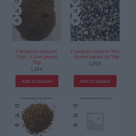
Γαρύφαλλο τριμμένο
Γλυκόριζα κομμένη 50γρ
50γρ – Clove ground
– licorice natural cut 50gr
50gr
1,05
€
1,10
€
Add to basket
Add to basket
οι φωτογραφίες είναι ενδεικτικές
οι φωτογραφίες είναι ενδεικτικές