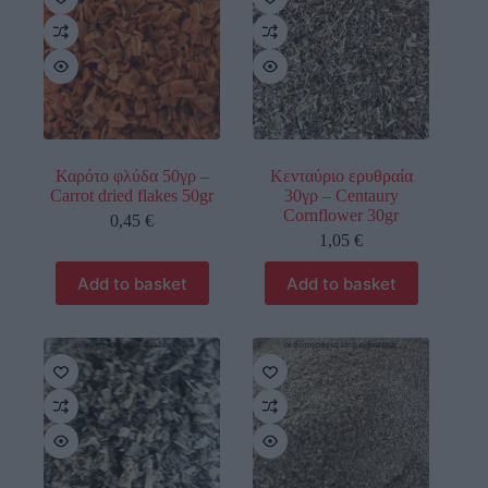
Καρότο φλύδα 50γρ –
Κενταύριο ερυθραία
Carrot dried flakes 50gr
30γρ – Centaury
Cornflower 30gr
0,45
€
1,05
€
Add to basket
Add to basket
οι φωτογραφίες είναι ενδεικτικές
οι φωτογραφίες είναι ενδεικτικές