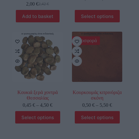
2,00
€
2,42
€
Add to basket
Select options
οι φωτογραφίες είναι ενδεικτικές
οι φωτογραφίες είναι ενδεικτικές
Προσφορά
Κουκιά ξερά χοντρά
Κουρκουμάς κιτρινόριζα
Θεσσαλίας
σκόνη
0,45
€
–
4,50
€
0,50
€
–
5,50
€
Select options
Select options