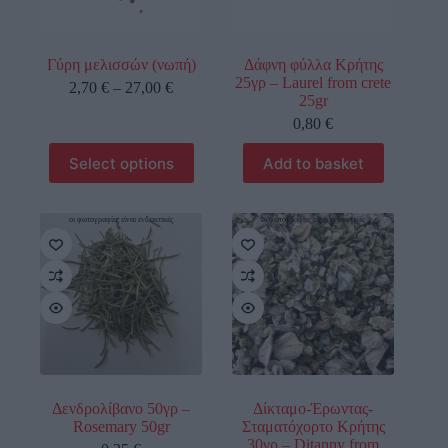
Γύρη μελισσών (νωπή)
Δάφνη φύλλα Κρήτης
25γρ – Laurel from crete
2,70
€
–
27,00
€
25gr
0,80
€
Select options
Add to basket
οι φωτογραφίες είναι ενδεικτικές
οι φωτογραφίες είναι ενδεικτικές
Δενδρολίβανο 50γρ –
Δίκταμο-Έρωντας-
Rosemary 50gr
Σταματόχορτο Κρήτης
30γρ – Ditanny from