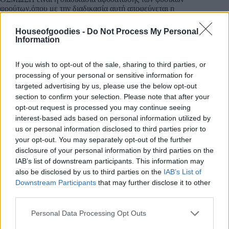
φρούτων,όπου με την διαδικασία αυτή αποφεύγεται η
επεξεργασία και δεν διασπάται η αρχική δομή
τους,διατηρώντας φρέσκο το άρωμα τους και την γεύση τους.
Houseofgoodies -
Do Not Process My Personal
Information
If you wish to opt-out of the sale, sharing to third parties, or
Συσκευασία
processing of your personal or sensitive information for
targeted advertising by us, please use the below opt-out
section to confirm your selection. Please note that after your
opt-out request is processed you may continue seeing
Προσθήκη στο καλάθι
interest-based ads based on personal information utilized by
us or personal information disclosed to third parties prior to
your opt-out. You may separately opt-out of the further
disclosure of your personal information by third parties on the
ΚΩΔΙΚΌΣ ΠΡΟΪΌΝΤΟΣ:
0.10244
IAB’s list of downstream participants. This information may
ΚΑΤΗΓΟΡΊΕΣ:
ΑΠΟΞΗΡΑΜΕΝΑ ΦΡΟΥΤΑ
,
ΧΩΡΙΣ ΖΑΧΑΡΗ
also be disclosed by us to third parties on the
IAB’s List of
Downstream Participants
that may further disclose it to other
third parties.
Please note that this website/app uses one or more Google
Personal Data Processing Opt Outs
services and may gather and store information including but
Επιπλέον πληροφορίες