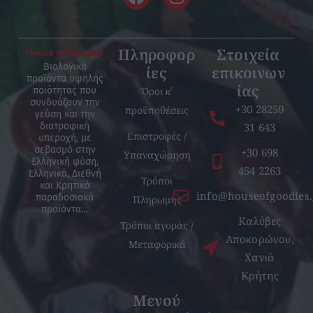
Πληροφορ
Στοιχεία
Βιολογικά
ίες
επικοινων
προϊόντα υψηλής
ίας
Όροι κ΄
ποιότητας που
συνδυάζουν την
+30 28250
προϋποθέσεις
γεύση και την
31 643
διατροφική
Επιστροφές /
υπεροχή, με
σεβασμό στην
+30 698
Υπαναχώρηση
Ελληνική φύση,
454 2263
Ελληνικά, Διεθνή
Τρόποι
και Κρητικά
info@houseofgoodies.
παραδοσιακά
Πληρωμής
προϊόντα…
Καλύβες
Τρόποι αγοράς /
Αποκορώνου,
Μεταφορικά
Χανιά
Κρήτης
Μενού