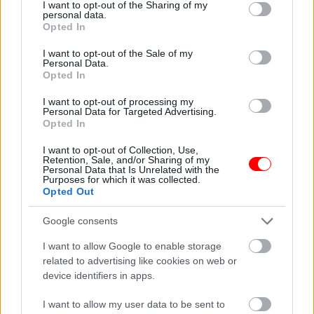
not limited to your visit or usage behaviour. You may click to
I want to opt-out of the Sharing of my
personal data.
grant or deny consent to Google and its third-party tags to
Opted In
use your data for below specified purposes in below Google
consent section.
I want to opt-out of the Sale of my
Personal Data.
Βάρος
Μ/Δ
Opted In
Συσκευασία
100gr
,
250gr
,
500gr
,
1kg
I want to opt-out of processing my
Personal Data for Targeted Advertising.
Σχετικά προϊόντα
Opted In
οι φωτογραφίες είναι ενδεικτικές
οι φωτογραφίες είναι ενδεικτικές
I want to opt-out of Collection, Use,
Retention, Sale, and/or Sharing of my
Personal Data that Is Unrelated with the
Purposes for which it was collected.
Opted Out
Google consents
I want to allow Google to enable storage
related to advertising like cookies on web or
Μάνγκο αποξηραμένο
Παπάγια αποξηραμένη
device identifiers in apps.
χωρίς ζάχαρη
χωρίς προσθήκη ζάχαρης
1,74
€
–
17,40
€
1,40
€
–
14,00
€
I want to allow my user data to be sent to