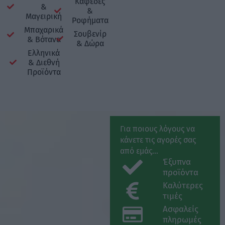
Καφέδες
&
&
Μαγειρική
Ροφήματα
Μπαχαρικά
Σουβενίρ
& Βότανα
& Δώρα
Ελληνικά
& Διεθνή
Προϊόντα
Για ποιους λόγους να
κάνετε τις αγορές σας
από εμάς...
Έξυπνα
προϊόντα
Καλύτερες
τιμές
Ασφαλείς
πληρωμές