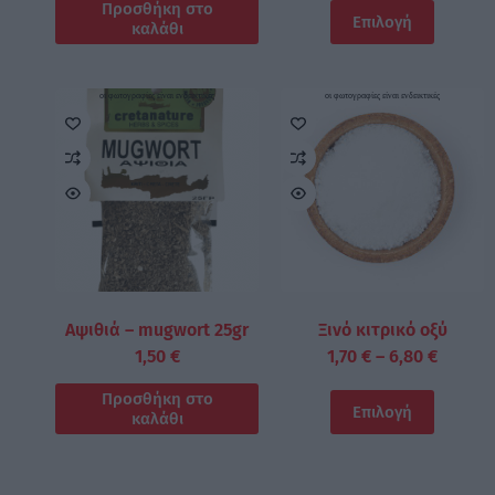
Προσθήκη στο
Επιλογή
καλάθι
οι φωτογραφίες είναι ενδεικτικές
οι φωτογραφίες είναι ενδεικτικές
Αψιθιά – mugwort 25gr
Ξινό κιτρικό οξύ
1,50
€
1,70
€
–
6,80
€
Προσθήκη στο
Επιλογή
καλάθι