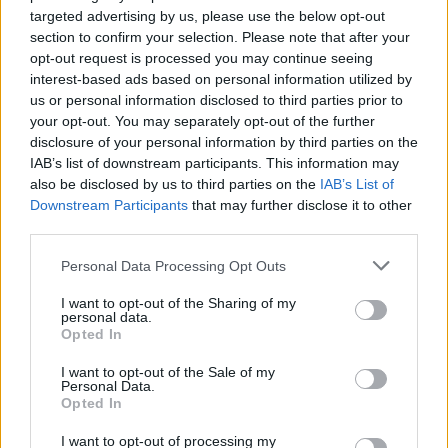
targeted advertising by us, please use the below opt-out
section to confirm your selection. Please note that after your
opt-out request is processed you may continue seeing
interest-based ads based on personal information utilized by
us or personal information disclosed to third parties prior to
Ζήστε τη ζωή
με υγιή
Προϊόντα
your opt-out. You may separately opt-out of the further
disclosure of your personal information by third parties on the
Τα οφέλη της κατανάλωσης ξηρών καρπών για την
IAB’s list of downstream participants. This information may
υγεία δεν μπορούν να περάσουν απαρατήρητα, καθώς
also be disclosed by us to third parties on the
IAB’s List of
κάθε τύπος προσφέρει και από μια διαφορετική δόση
Downstream Participants
that may further disclose it to other
θρεπτικών συστατικών
third parties.
Please note that this website/app uses one or more Google
Personal Data Processing Opt Outs
services and may gather and store information including but
not limited to your visit or usage behaviour. You may click to
I want to opt-out of the Sharing of my
personal data.
grant or deny consent to Google and its third-party tags to
Opted In
use your data for below specified purposes in below Google
consent section.
I want to opt-out of the Sale of my
Personal Data.
Opted In
I want to opt-out of processing my