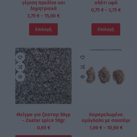
γέμιση πραλίνα και
αλάτι ωμό
δημητριακά
0,75
€
–
3,75
€
3,75
€
–
15,00
€
Επιλογή
Επιλογή
οι φωτογραφίες είναι ενδεικτικές
οι φωτογραφίες είναι ενδεικτικές
Μείγμα για ζααταρ 50γρ
Καραμελωμένο
– Zaatar spice 50gr
αμύγδαλο με σουσάμι
0,65
€
1,09
€
–
10,90
€