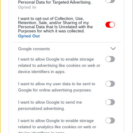
E-Shop
Personal Data for Targeted Advertising.
Opted In
House of Goodies
I want to opt-out of Collection, Use,
Retention, Sale, and/or Sharing of my
Personal Data that Is Unrelated with the
Purposes for which it was collected.
Opted Out
Google consents
I want to allow Google to enable storage
Ξηροί καρποί
related to advertising like cookies on web or
device identifiers in apps.
Αμύγδαλα, Καρύδια, Φιστίκια, Στραγάλια, Φουντούκια,
Σταφίδες, Κάσιους
I want to allow my user data to be sent to
Google for online advertising purposes.
I want to allow Google to send me
personalized advertising.
I want to allow Google to enable storage
Oι καρποί της ζωής
related to analytics like cookies on web or