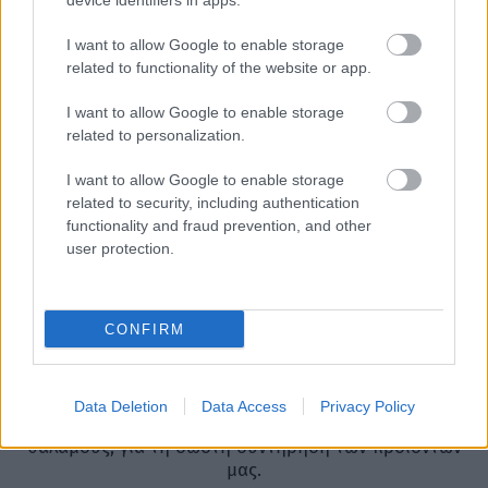
device identifiers in apps.
Οι ξηροί καρποί αποτελούν μια υγιεινή, θρεπτική και
νόστιμη διατροφική επιλογή
I want to allow Google to enable storage
related to functionality of the website or app.
I want to allow Google to enable storage
related to personalization.
I want to allow Google to enable storage
related to security, including authentication
Εξαιρετικές πηγές βιταμινών
functionality and fraud prevention, and other
Οι ευεργετικές ιδιότητες των ξηρών καρπών
user protection.
Συσκευασίες Προϊόντων
για τη σωστή
συντήρηση
CONFIRM
Ο εργοστασιακός μας χώρος είναι εξοπλισμένος με
τελευταίας τεχνολογίας μηχανές συσκευασίας
Data Deletion
Data Access
Privacy Policy
καθώς επίσης και με αποθηκευτικούς ψυκτικούς
θαλάμους, για τη σωστή συντήρηση των προϊόντων
μας.