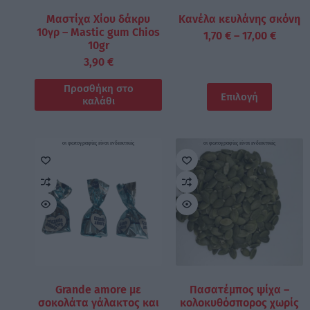
Μαστίχα Χίου δάκρυ
Κανέλα κευλάνης σκόνη
10γρ – Mastic gum Chios
1,70
€
–
17,00
€
10gr
3,90
€
Προσθήκη στο
Επιλογή
καλάθι
οι φωτογραφίες είναι ενδεικτικές
οι φωτογραφίες είναι ενδεικτικές
Grande amore με
Πασατέμπος ψίχα –
σοκολάτα γάλακτος και
κολοκυθόσπορος χωρίς