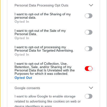
Please note that this website/app uses one or more Google
Personal Data Processing Opt Outs
services and may gather and store information including but
Περιγραφή
not limited to your visit or usage behaviour. You may click to
I want to opt-out of the Sharing of my
personal data.
grant or deny consent to Google and its third-party tags to
Opted In
use your data for below specified purposes in below Google
Επιπλέον πληροφορίες
consent section.
I want to opt-out of the Sale of my
Personal Data.
Opted In
I want to opt-out of processing my
Υπάρχει δυνατότητα και σε μεγαλύτερη ποσότητα κατόπιν
Personal Data for Targeted Advertising.
συνεννόησης!
Opted In
I want to opt-out of Collection, Use,
Σχετικά προϊόντα
Retention, Sale, and/or Sharing of my
Personal Data that Is Unrelated with the
οι φωτογραφίες είναι ενδεικτικές
οι φωτογραφίες είναι ενδεικτικές
Purposes for which it was collected.
Opted Out
Google consents
I want to allow Google to enable storage
related to advertising like cookies on web or
device identifiers in apps.