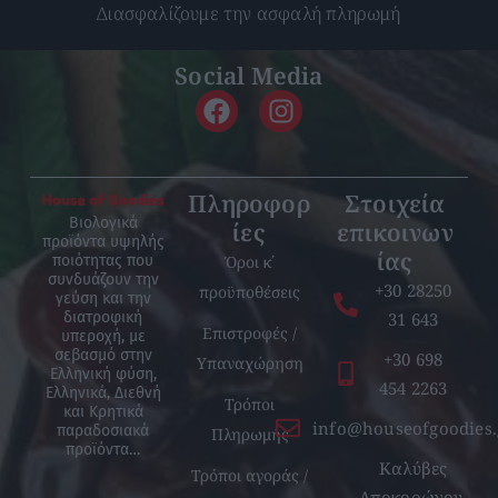
Διασφαλίζουμε την ασφαλή πληρωμή
Social Media
Πληροφορ
Στοιχεία
Βιολογικά
ίες
επικοινων
προϊόντα υψηλής
ίας
Όροι κ΄
ποιότητας που
συνδυάζουν την
+30 28250
προϋποθέσεις
γεύση και την
31 643
διατροφική
Επιστροφές /
υπεροχή, με
σεβασμό στην
+30 698
Υπαναχώρηση
Ελληνική φύση,
454 2263
Ελληνικά, Διεθνή
Τρόποι
και Κρητικά
info@houseofgoodies.
παραδοσιακά
Πληρωμής
προϊόντα…
Καλύβες
Τρόποι αγοράς /
Αποκορώνου,