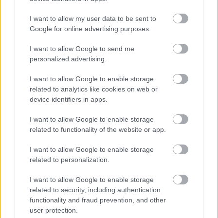
I want to allow my user data to be sent to
Cretan harvest Κρητικό
Τσιπς πιπεριού – chips
παρθένο ελαιόλαδο
pepper
Google for online advertising purposes.
Χανίων 1lit
1,40
€
–
14,00
€
17,00
€
I want to allow Google to send me
personalized advertising.
Προσθήκη στο
Επιλογή
καλάθι
I want to allow Google to enable storage
related to analytics like cookies on web or
device identifiers in apps.
οι φωτογραφίες είναι ενδεικτικές
οι φωτογραφίες είναι ενδεικτικές
I want to allow Google to enable storage
related to functionality of the website or app.
I want to allow Google to enable storage
related to personalization.
I want to allow Google to enable storage
related to security, including authentication
Κουκιά ξερά Θεσσαλίας
Κόρν νάτς πικάντικο
functionality and fraud prevention, and other
0,35
€
–
3,50
€
0,31
€
–
3,10
€
user protection.