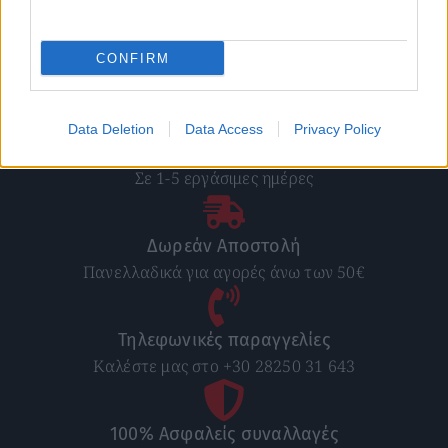
Επιλογή
Επιλογή
CONFIRM
Data Deletion
Data Access
Privacy Policy
Άμεση παράδοση
Σε 1-5 εργάσιμες ημέρες
Δωρεάν Αποστολή
Πανελλαδικά για αγορές άνω των 50€
Τηλεφωνικές παραγγελίες
Καλέστε μας στο +30 28250 31 643
100% Ασφαλείς συναλλαγές