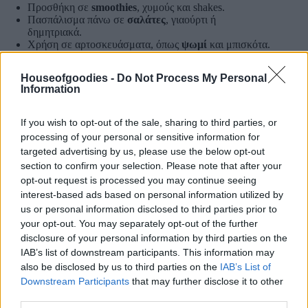
Προσθήκη σε
smoothies
, χυμούς και shakes.
Πασπάλισμα πάνω σε
σαλάτες
, γιαούρτι ή
δημητριακά.
Χρήση σε αρτοσκευάσματα, όπως
ψωμί
και μπισκότα.
Ως συστατικό σε σπιτικές μπάρες δημητριακών ή
energy balls.
Houseofgoodies -
Do Not Process My Personal
Μπορούν επίσης να καταναλωθούν
ωμοί
ή να
Information
χρησιμοποιηθούν για την παραγωγή
ελαίου
κάνναβης.
If you wish to opt-out of the sale, sharing to third parties, or
processing of your personal or sensitive information for
targeted advertising by us, please use the below opt-out
Προσθήκη στο καλάθι
section to confirm your selection. Please note that after your
opt-out request is processed you may continue seeing
interest-based ads based on personal information utilized by
us or personal information disclosed to third parties prior to
ΚΩΔΙΚΌΣ ΠΡΟΪΌΝΤΟΣ:
0.10642
your opt-out. You may separately opt-out of the further
ΚΑΤΗΓΟΡΊΕΣ:
SUPERFOODS
,
ΒΟΤΑΝΑ
,
ΒΟΤΑΝΑ
,
ΔΙΕΘΝΗ
ΠΡΟΙΟΝΤΑ
,
ΕΛΛΗΝΙΚΑ & ΔΙΕΘΝΗ ΠΡΟΙΟΝΤΑ
,
ΜΑΓΕΙΡΙΚΗ
,
disclosure of your personal information by third parties on the
ΜΠΑΚΑΛΙΚΟ
,
ΜΠΑΚΑΛΙΚΟ & ΜΑΓΕΙΡΙΚΗ
,
ΜΠΑΧΑΡΙΚΑ
,
IAB’s list of downstream participants. This information may
ΜΠΑΧΑΡΙΚΑ & ΒΟΤΑΝΑ
also be disclosed by us to third parties on the
IAB’s List of
Downstream Participants
that may further disclose it to other
third parties.