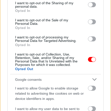
not limited to your visit or usage behaviour. You may click to
I want to opt-out of the Sharing of my
personal data.
grant or deny consent to Google and its third-party tags to
Opted In
use your data for below specified purposes in below Google
consent section.
I want to opt-out of the Sale of my
Personal Data.
ΕΛΛΗΝΙΚΟ ΠΡΟΙΟΝ.
Opted In
Οι πληροφορίες δεν πρέπει να αντικαθιστούν οδηγίες ή συμβουλές
I want to opt-out of processing my
των γιατρών σας.
Personal Data for Targeted Advertising.
Opted In
Σχετικά προϊόντα
I want to opt-out of Collection, Use,
Retention, Sale, and/or Sharing of my
οι φωτογραφίες είναι ενδεικτικές
οι φωτογραφίες είναι ενδεικτικές
Personal Data that Is Unrelated with the
Purposes for which it was collected.
Opted Out
Google consents
I want to allow Google to enable storage
related to advertising like cookies on web or
device identifiers in apps.
Κόρν τσίπς – corn chips
Χουανίτα
I want to allow my user data to be sent to
0,42
€
–
4,20
€
0,60
€
–
6,00
€