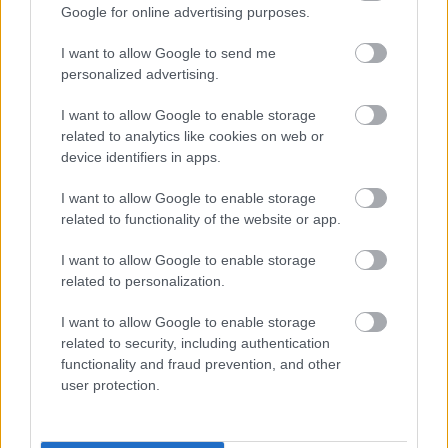
Google for online advertising purposes.
Επιλογή
Επιλογή
I want to allow Google to send me
personalized advertising.
οι φωτογραφίες είναι ενδεικτικές
οι φωτογραφίες είναι ενδεικτικές
I want to allow Google to enable storage
related to analytics like cookies on web or
device identifiers in apps.
I want to allow Google to enable storage
related to functionality of the website or app.
I want to allow Google to enable storage
Μπάρ σνάκ – bar snack
Κάσιους ωμό χωρίς
related to personalization.
αλάτι
0,30
€
–
3,00
€
1,60
€
–
8,00
€
I want to allow Google to enable storage
related to security, including authentication
Επιλογή
Επιλογή
functionality and fraud prevention, and other
user protection.