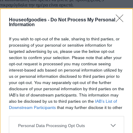
πικραμύγδαλα την ημέρα είναι αρκετά.
Houseofgoodies -
Do Not Process My Personal
Information
Διαθέσιμο κατόπιν παραγγελίας
If you wish to opt-out of the sale, sharing to third parties, or
Προσθήκη στο καλάθι
processing of your personal or sensitive information for
targeted advertising by us, please use the below opt-out
section to confirm your selection. Please note that after your
opt-out request is processed you may continue seeing
ΚΩΔΙΚΌΣ ΠΡΟΪΌΝΤΟΣ:
0.10272
interest-based ads based on personal information utilized by
ΚΑΤΗΓΟΡΊΕΣ:
ΜΠΑΚΑΛΙΚΟ & ΜΑΓΕΙΡΙΚΗ
,
ΞΗΡΟΙ ΚΑΡΠΟΙ
us or personal information disclosed to third parties prior to
& ΣΝΑΚ
,
ΩΜΟΙ ΞΗΡΟΙ ΚΑΡΠΟΙ
your opt-out. You may separately opt-out of the further
disclosure of your personal information by third parties on the
IAB’s list of downstream participants. This information may
also be disclosed by us to third parties on the
IAB’s List of
Downstream Participants
that may further disclose it to other
Περιγραφή
third parties.
Please note that this website/app uses one or more Google
Personal Data Processing Opt Outs
services and may gather and store information including but
Επιπλέον πληροφορίες