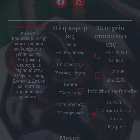
Πληροφορ
Στοιχεία
Βιολογικά
ίες
επικοινων
προϊόντα υψηλής
ίας
Όροι κ΄
ποιότητας που
συνδυάζουν την
+30 28250
προϋποθέσεις
γεύση και την
31 643
διατροφική
Επιστροφές /
υπεροχή, με
σεβασμό στην
+30 698
Υπαναχώρηση
Ελληνική φύση,
454 2263
Ελληνικά, Διεθνή
Τρόποι
και Κρητικά
info@houseofgoodies.
παραδοσιακά
Πληρωμής
προϊόντα…
Καλύβες
Τρόποι αγοράς /
Αποκορώνου,
Μεταφορικά
Χανιά
Κρήτης
Μενού