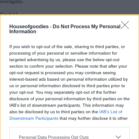
συστήματο.
Πηγή:AI
Houseofgoodies -
Do Not Process My Personal
Οι πληροφορίες δεν πρέπει να αντικαθιστούν οδηγίες ή
Information
συμβουλές των γιατρών σας.
If you wish to opt-out of the sale, sharing to third parties, or
processing of your personal or sensitive information for
Προσθήκη στο καλάθι
targeted advertising by us, please use the below opt-out
section to confirm your selection. Please note that after your
opt-out request is processed you may continue seeing
interest-based ads based on personal information utilized by
ΚΩΔΙΚΌΣ ΠΡΟΪΌΝΤΟΣ:
0.10654
us or personal information disclosed to third parties prior to
ΚΑΤΗΓΟΡΊΕΣ:
ΒΟΤΑΝΑ
,
ΒΟΤΑΝΑ
,
ΔΙΕΘΝΗ ΠΡΟΙΟΝΤΑ
,
your opt-out. You may separately opt-out of the further
ΕΛΛΗΝΙΚΑ & ΔΙΕΘΝΗ ΠΡΟΙΟΝΤΑ
,
ΜΑΓΕΙΡΙΚΗ
,
ΜΠΑΚΑΛΙΚΟ
,
disclosure of your personal information by third parties on the
ΜΠΑΚΑΛΙΚΟ & ΜΑΓΕΙΡΙΚΗ
,
ΜΠΑΧΑΡΙΚΑ
,
ΜΠΑΧΑΡΙΚΑ &
IAB’s list of downstream participants. This information may
ΒΟΤΑΝΑ
,
ΤΣΑΙ
also be disclosed by us to third parties on the
IAB’s List of
Downstream Participants
that may further disclose it to other
third parties.
Please note that this website/app uses one or more Google
Personal Data Processing Opt Outs