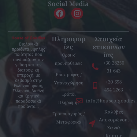
Social Media
Πληροφορ
Στοιχεία
Βιολογικά
ίες
επικοινων
προϊόντα υψηλής
ίας
Όροι κ΄
ποιότητας που
συνδυάζουν την
+30 28250
προϋποθέσεις
γεύση και την
31 643
διατροφική
Επιστροφές /
υπεροχή, με
σεβασμό στην
+30 698
Υπαναχώρηση
Ελληνική φύση,
454 2263
Ελληνικά, Διεθνή
Τρόποι
και Κρητικά
info@houseofgoodies.
παραδοσιακά
Πληρωμής
προϊόντα…
Καλύβες
Τρόποι αγοράς /
Αποκορώνου,
Μεταφορικά
Χανιά
Κρήτης