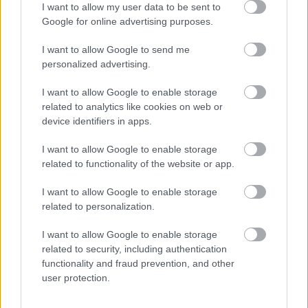
Σνάκ μεξικάνος
Πίνατς πικάντικο
I want to allow my user data to be sent to
Google for online advertising purposes.
0,90
€
–
9,00
€
0,65
€
–
6,50
€
Επιλογή
Επιλογή
I want to allow Google to send me
personalized advertising.
οι φωτογραφίες είναι ενδεικτικές
οι φωτογραφίες είναι ενδεικτικές
I want to allow Google to enable storage
related to analytics like cookies on web or
device identifiers in apps.
I want to allow Google to enable storage
related to functionality of the website or app.
I want to allow Google to enable storage
related to personalization.
Fire mix cracker
Τσιπς πιπεριού – chips
pepper
2,50
€
–
10,00
€
I want to allow Google to enable storage
1,40
€
–
14,00
€
related to security, including authentication
functionality and fraud prevention, and other
Επιλογή
Επιλογή
user protection.