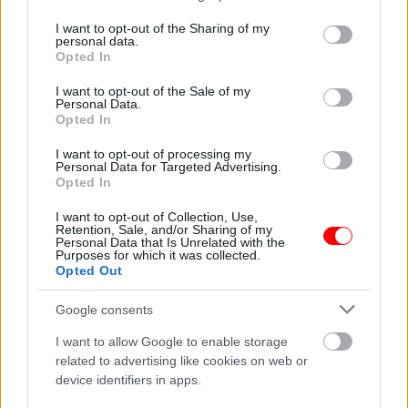
services and may gather and store information including but
Περιγραφή
not limited to your visit or usage behaviour. You may click to
I want to opt-out of the Sharing of my
personal data.
grant or deny consent to Google and its third-party tags to
Opted In
use your data for below specified purposes in below Google
Επιπλέον πληροφορίες
consent section.
I want to opt-out of the Sale of my
Personal Data.
Opted In
I want to opt-out of processing my
Υπάρχει δυνατότητα και σε μεγαλύτερη ποσότητα κατόπιν
Personal Data for Targeted Advertising.
συνεννόησης!
Opted In
Σχετικά προϊόντα
I want to opt-out of Collection, Use,
Retention, Sale, and/or Sharing of my
Personal Data that Is Unrelated with the
οι φωτογραφίες είναι ενδεικτικές
οι φωτογραφίες είναι ενδεικτικές
Purposes for which it was collected.
Opted Out
Google consents
I want to allow Google to enable storage
related to advertising like cookies on web or
device identifiers in apps.